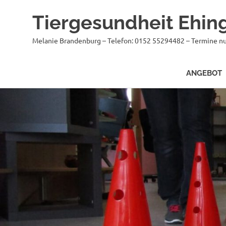
Tiergesundheit Ehin
Melanie Brandenburg – Telefon: 0152 55294482 – Termine nu
ANGEBOT
Zum
Inhalt
springen