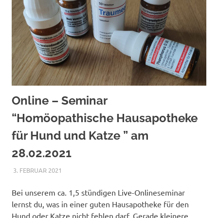
Online – Seminar
“Homöopathische Hausapotheke
für Hund und Katze ” am
28.02.2021
3. FEBRUAR 2021
ADMIN
UNCATEGORIZED
Bei unserem ca. 1,5 stündigen Live-Onlineseminar
lernst du, was in einer guten Hausapotheke für den
Hund oder Katze nicht fehlen darf. Gerade kleinere